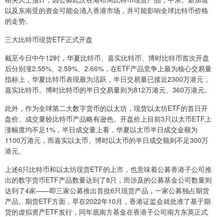
以及东南亚的资金可能会涌入香港市场，并可能影响全球比特币价格
的走势。
三大比特币现货ETF正式开盘
截至今日中午12时，华夏比特币、嘉实比特币、博时比特币首次开盘
后分别涨2.55%、2.59%、2.66%，在ETF产品竞争上最为核心交易量
指标上，华夏比特币表现最为活跃，半日交易量已接近2300万港元，
嘉实比特币、博时比特币的半日交易量则为812万港元、360万港元。
此外，作为全球第二大数字货币的以太坊，现货以太坊ETF的首日开
盘价、成交量较比特币产品略有逊色。开盘价上目前3只以太币ETF上
涨幅度均不足1%，半日成交量上看，华夏以太币半日成交金额为
1100万港元，而嘉实以太币、博时以太币的半日成交额则不足300万
港元。
上述6只比特币和以太坊现货ETF的上市，也意味着公募香港子公司推
出的数字货币ETF产品数量达到了8只，而涉及的公募基金公司数量则
达到了4家——即三家公募推出首批6只现货产品，一家公募独占期货
产品。期货ETF方面，早在2022年10月，香港证监会就批准了基于期
货的虚拟资产ETF发行，同年底南方基金在香港子公司南方东英正式