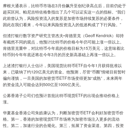
摩根大通表示，比特币市场在3月份飙升至创纪录高点后，目前仍处于
超买区间。帕尼吉特佐格鲁指出了几个可以证实这一点的指标。“我们
此前曾认为，风险投资流入的复苏是加密市场持续复苏的必要条件，
因此在我们看来，今年以来风险投资流入的低迷构成了下行风险。”
但渣打银行数字资产研究主管杰夫•肯德里克（Geoff Kendrick）却持
有截然不同的观点，他预计比特币的价格今年仍可能上涨一倍以上。
肯德里克重申，对比特币今年底的价格目标为15万美元，这意味着比
特币到今年年底还将在今年3月的历史新高基础上再涨一倍以上。
上述渣打银行人士估计，美国现货比特币ETF自今年1月获得批准以
来，已吸纳了约120亿美元的资金。他预测，尽管“币圈”情绪目前暂时
偏向谨慎，一旦美国的加密货币ETF市场变得更加“成熟”，未来两年
的资金流入可能会达到500亿至1000亿美元。
公募香港子公司们也预计首批比特币现货ETF的出现会推动价格上
涨。
华夏基金香港公司朱皓康认为，判断加密货币ETF会利好加密货币价
格。第一，香港的加密现货ETF市场将为加密市场注入更多的流动
性。第二，加速行业的合规化。第三，拓展了资金渠道。第四，投资