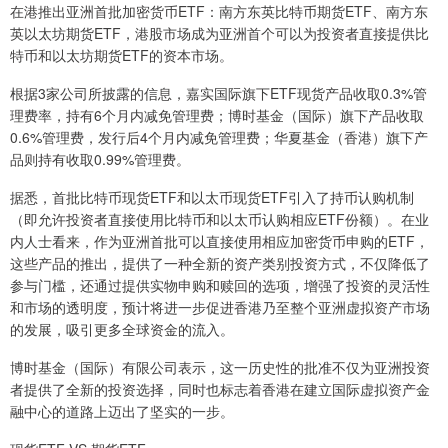
在港推出亚洲首批加密货币ETF：南方东英比特币期货ETF、南方东
英以太坊期货ETF，港股市场成为亚洲首个可以为投资者直接提供比
特币和以太坊期货ETF的资本市场。
根据3家公司所披露的信息，嘉实国际旗下ETF现货产品收取0.3%管
理费率，持有6个月内减免管理费；博时基金（国际）旗下产品收取
0.6%管理费，发行后4个月内减免管理费；华夏基金（香港）旗下产
品则持有收取0.99%管理费。
据悉，首批比特币现货ETF和以太币现货ETF引入了持币认购机制
（即允许投资者直接使用比特币和以太币认购相应ETF份额）。在业
内人士看来，作为亚洲首批可以直接使用相应加密货币申购的ETF，
这些产品的推出，提供了一种全新的资产类别投资方式，不仅降低了
参与门槛，还通过提供实物申购和赎回的选项，增强了投资的灵活性
和市场的透明度，预计将进一步促进香港乃至整个亚洲虚拟资产市场
的发展，吸引更多全球资金的流入。
博时基金（国际）有限公司表示，这一历史性的批准不仅为亚洲投资
者提供了全新的投资选择，同时也标志着香港在建立国际虚拟资产金
融中心的道路上迈出了坚实的一步。