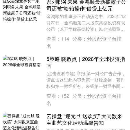
系列职务未果 金鸿顺最新披露子公
司还被“暗箱操作”借贷上亿元
金鸿顺的董事会正在动荡之中。2025年12
月22日，金鸿顺第二大股东高德投资有限
公司（以下简称高德投资）以金鸿顺董事
长刘栩缺席两次董事会会议，且自2025年
查看：
114
分类：
炒股配资平台排
9月....
名
5策略 晓数点｜2026年全球投资指
南
(点击查看专题) 举报 第一财经广告合作，
请点击这里此内容为第一财经原创，著作
权归第一财经所有。未经第一财经书面授
权，不得以任何方式加以使用，包括转
查看：
152
分类：
炒股配资平台排
载、摘编、复....
名
云操盘 “迎元旦 送欢笑” 大同数来
宝曲艺文化活动温馨告知