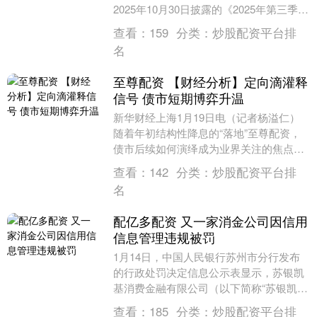
2025年10月30日披露的《2025年第三季度
报告》，截至2025年9月30日，公司....
查看：
159
分类：
炒股配资平台排
名
至尊配资 【财经分析】定向滴灌释
信号 债市短期博弈升温
新华财经上海1月19日电（记者杨溢仁）
随着年初结构性降息的“落地”至尊配资，
债市后续如何演绎成为业界关注的焦点。
业内人士认为，尽管来自资金面的支撑尚
查看：
142
分类：
炒股配资平台排
存，但考虑....
名
配亿多配资 又一家消金公司因信用
信息管理违规被罚
1月14日，中国人民银行苏州市分行发布
的行政处罚决定信息公示表显示，苏银凯
基消费金融有限公司（以下简称“苏银凯基
消金”）因违反信用信息采集、提供、查询
查看：
185
分类：
炒股配资平台排