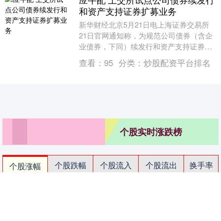
和资产支持证券扩募业务
新华财经北京5月21日电上海证券交易所
21日官网通知称，为规范公司债券（含企
业债券，下同）续发行和资产支持证券扩
募业务活动，满足市场主体合理融资需
查看：
95
分类：
炒股配资平台排名
求，进一步提升....
个股实时涨跌榜
个股跌幅
个股流入
个股流出
换手率
个股涨幅
排名
名称
最新价
涨幅
换手率
1
N展芯
116.52
396.89%
79.39%
2
锐翔智能
110.02
20.21%
16.80%