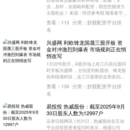
业，及时，全面峪科配资，助您挖掘潜力
主题机会！ 来源：经济参考报 随着春节临
近，市场对流动性的关注度持续升温。1月
查看：
113
分类：
炒股配资平台排
26日，央行....
名
兴盛网 利欧锋龙国晟三股开板 资
金对冲激烈到爆表 市场规则正在悄
悄改写
1月22号那天，A股市场上有三只高位股同
时开板兴盛网 ，分别是利欧股份、锋龙股
份和国晟科技，这三只股票的走势差别很
大，一只从跌停拉回到红盘，一只开了两
查看：
139
分类：
炒股配资平台排
次板还能封....
名
易投投 热威股份：截至2025年9月
30日股东人数为12997户
证券日报网讯 1月21日，热威股份在互动
平台回答投资者提问时表示，根据公司