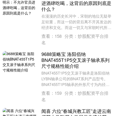
进酒肆吃喝，这背后的原因到底是
什么？
在漫漫的历史长河中，宋朝的地位无疑举
足轻重，而这一切的背后离不开其发达的
经济和文化。而这一切又与宋朝时代所制
定的律法息息相关。其中，有一项规定至
查看：
158
分类：
炒股配资平台排
今仍让人津津乐道....
名
9688策略宝 洛阳佰纳
BNAT455T1P5交叉滚子轴承系列
尺寸规格性能介绍
BNAT455T1P5交叉滚子轴承是洛阳佰纳
LYBN轴承公司的BNAT系列产品型号。
BNAT455T1P5轴承的外形尺寸为内径
45mm、外径56mm、高度5m....
查看：
159
分类：
炒股配资平台排
名
闻喜 六位“春城兴教工匠”走进云南