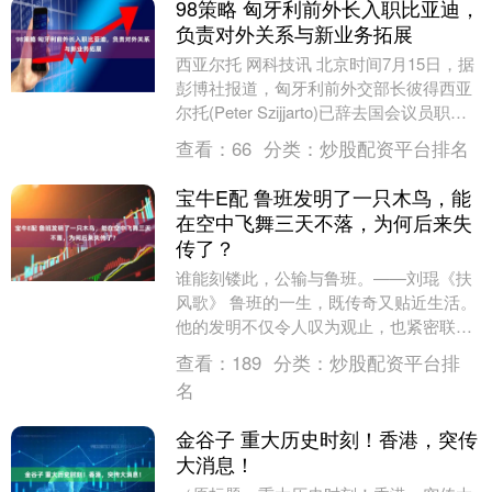
98策略 匈牙利前外长入职比亚迪，
负责对外关系与新业务拓展
西亚尔托 网科技讯 北京时间7月15日，据
彭博社报道，匈牙利前外交部长彼得西亚
尔托(Peter Szijjarto)已辞去国会议员职
务，加入中国电动汽车制造商比....
查看：
66
分类：
炒股配资平台排名
宝牛E配 鲁班发明了一只木鸟，能
在空中飞舞三天不落，为何后来失
传了？
谁能刻镂此，公输与鲁班。——刘琨《扶
风歌》 鲁班的一生，既传奇又贴近生活。
他的发明不仅令人叹为观止，也紧密联系
百姓的日常。他发明的曲尺、墨斗、刨
查看：
189
分类：
炒股配资平台排
子、钻子等工具，....
名
金谷子 重大历史时刻！香港，突传
大消息！