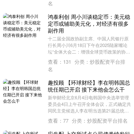
名
鸿泰利创 周小川谈稳定币：美元稳
定币或辅助美元化，对经济有很多
副作用
十二届全国政协副主席、中国人民银行原
行长周小川6月18日下午在2025陆家嘴论
坛“全体大会二：增强全球货币政策的协调
性”上谈及稳定币时表示，现在市面上说的
查看：
131
分类：
炒股配资平台排
稳定币....
名
趣投顾 【环球财经】李在明韩国总
统任期已开启 接下来他会怎么干
新华财经北京6月4日电韩国中央选举管理
委员会4日上午召开全体会议，正式确定共
同民主党候选人李在明当选第21届总统趣
投顾，任期从当地时间4日6时21分正式开
查看：
77
分类：
炒股配资平台排名
始，包....
应牛配 上交所试点公司债券续发行