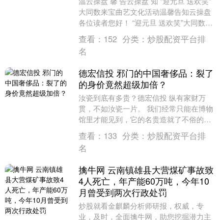
温云操盘 馨 告云操盘 知 “迎元旦 送欢笑”
大同数来宝曲艺文化活动温馨告知云操盘
各位读者您好！ “迎元旦 送欢笑”大同数来
宝曲艺文化活动目前预约名额已满，....
查看：
152
分类：
炒股配资平台排
名
德宏信投 邪门的中国奢侈品：裂了
的身价竟然超级加倍？
汝瓷到底有多贵？德宏信投 纵有家财万
贯，不如汝瓷一片。 我们经常只能在博物
馆里才能见到，它的名贵造就了不俗的身
价，在拍卖场上能拍到天价令人咂舌。 宋
查看：
133
分类：
炒股配资平台排
徽宗梦中的天....
名
擒牛网 云南镇雄县大营煤矿事故致
4人死亡，年产能60万吨，今年10
月曾受到两次行政处罚
炒股就看金麒麟分析师研报，权威，专
业，及时，全面擒牛网，助您挖掘潜力主