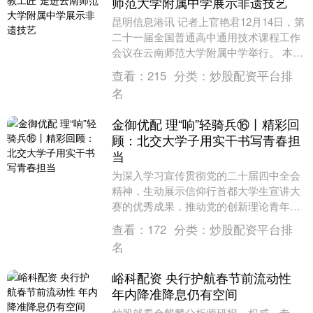
师范大学附属中学展示非遗技艺
昆明信息港讯 记者上官艳君12月14日，第
二十一届全国普通高中通用技术课程工作
会议在云南师范大学附属中学举行。 本次
会议由教育部基础教育技术教学指导专委
查看：
215
分类：
炒股配资平台排
会主办，....
名
金御优配 理“响”轻骑兵⑯丨精彩回
顾：北交大学子用实干书写青春担
当
为深入学习宣传贯彻党的二十届四中全会
精神，生动展示信仰行首都大学生宣讲大
赛的优秀成果，推动党的创新理论青年化
阐释、可视化传播，北京宣讲公众号对宣
查看：
172
分类：
炒股配资平台排
讲大赛的精彩环节....
名
峪科配资 央行护航春节前流动性
年内降准降息仍有空间
炒股就看金麒麟分析师研报，权威，专