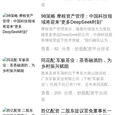
及相关管理....
名
98策略 摩根资产管理：中国科技领
域将迎来“更多DeepSeek时刻”
摩根资产管理表示，随着中国加大力度创
建更多类似DeepSeek的公司，中国科技股
将继续受益于技术突破。“我们确实认为中
国在科技领域仍然有很多机会。”该公司的
查看：
82
分类：
炒股配资平台排名
全球....
同花配 军枞茶业：茶香融酒韵，为
乡村振兴赋能
惠来县将军湖村位于粤东大南山脉深处，
广东军枞茶业有限公司（下称“军枞茶
业”）扎根于此已有11年。近年来同花配，
该公司以单丛茶为核心，融合红色基因与
查看：
200
分类：
炒股配资平台排
科技创新，走出....
名
胜亿配资 二股东提议罢免董事长一