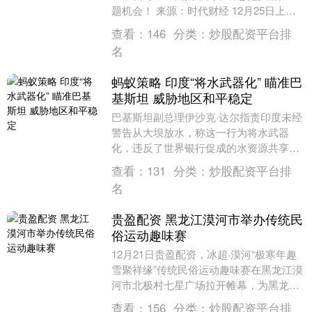
题机会！ 来源：时代财经 12月25日上
午，云南镇雄县人民政府新闻办公室通
查看：
146
分类：
炒股配资平台排
报，2025年1....
名
蚂蚁策略 印度“将水武器化” 瞄准巴
基斯坦 威胁地区和平稳定
巴基斯坦副总理伊沙克·达尔指责印度未经
警告从大坝放水，称这一行为将水武器
化，违反了世界银行促成的水资源共享条
约蚂蚁策略，并威胁到地区和平与稳定。
查看：
131
分类：
炒股配资平台排
此前一天，巴基斯....
名
贵盈配资 黑龙江漠河市举办传统民
俗运动趣味赛
12月21日贵盈配资，冰超·漠河“极寒年趣
雪聚祥缘”传统民俗运动趣味赛在黑龙江漠
河市北极村七星广场拉开帷幕，为黑龙江
省冰超赛事注入北极风情。 趣味赛设置冰
查看：
156
分类：
炒股配资平台排