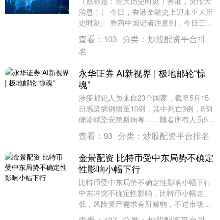
（原标题：重大历史时刻！香港，突传大
消息！） 今日，香港金融史上迎来重大历
史时刻。 券商中国记者注意到，今日三大
头部公募旗下的比特币和以太坊现货ETF
查看：
103
分类：
炒股配资平台排
正式开始交....
名
永华证券 AI新视界 | 极地邮轮“惊
魂”
涉疫邮轮人员来自‌23个国家，截至5月15
日感染病例增至10例，其中死亡3例，8例
确诊感染安第斯病毒……随着所有人员5月
11日在西班牙特内里费岛完成转运，邮轮
查看：
93
分类：
炒股配资平台排名
离....
金景配资 比特币受中东局势不确定
性影响小幅下行
比特币受中东局势不确定性影响小幅下行
中东冲突不确定性影响，比特币小幅走
低，风险资产需求有所减弱，不过市场对
伊朗战事达成和平协议的谨慎乐观预期限