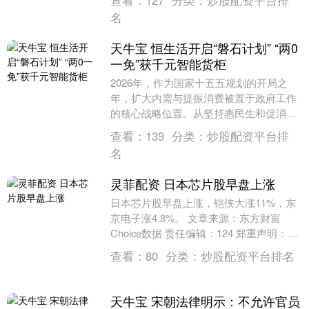
查看：
127
分类：
炒股配资平台排
制了其跌幅。特朗....
名
天牛宝 恒生活开启“磐石计划” “两0
一免”获千元智能货柜
2026年，作为国家十五五规划的开局之
年，扩大内需与提振消费被置于政府工作
的核心战略位置。从坚持惠民生和促消费
到加快数字、绿色、智能等新型消费发
查看：
139
分类：
炒股配资平台排
展，一系列政策红....
名
灵菲配资 日本芯片股早盘上涨
日本芯片股早盘上涨，铠侠大涨11%，东
京电子涨4.8%。 文章来源：东方财富
Choice数据 责任编辑：124 郑重声明：东
方财富发布此内容旨在传播更多信息，
查看：
80
分类：
炒股配资平台排名
与....
天牛宝 宋朝法律明示：不允许官员