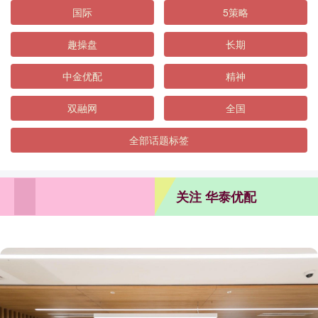
国际
5策略
趣操盘
长期
中金优配
精神
双融网
全国
全部话题标签
关注 华泰优配