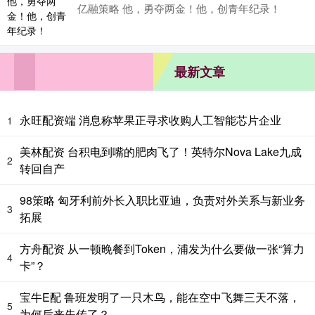
亿融策略 他，勇夺两金！他，创青年纪录！
最新文章
永旺配资端 消息称苹果正寻求收购人工智能芯片企业
1
美林配资 台积电到嘴的肥肉飞了！英特尔Nova Lake九成
2
转回自产
98策略 匈牙利前外长入职比亚迪，负责对外关系与新业务
3
拓展
方舟配资 从一顿晚餐到Token，浦发为什么要做一张“算力
4
卡”？
宝牛E配 鲁班发明了一只木鸟，能在空中飞舞三天不落，
5
为何后来失传了？