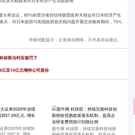
显示和业众，85%的受访者担忧特朗普政府关税会对日本经济产生
者表示，对日本政府与美国政府就关税问题开展交涉抱有期待，70%
华泰优配提示：文章来自网络，不代表本站观点。
的科林斯当时应被罚下
5亿至10亿元增持公司股份
证券2025年业绩快
深证成指
股牛网 科技部：持续完善科技创新
14110.12
57%
-34.08
-0.24%
37.29亿元, 增长
税收优惠政策落实机制，提高企业