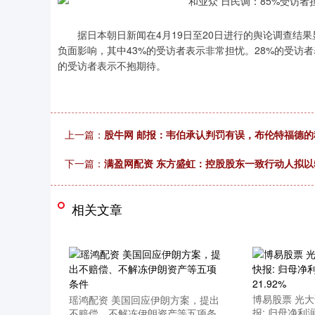
据日本朝日新闻在4月19日至20日进行的舆论调查结果
负面影响，其中43%的受访者表示非常担忧。28%的受访
的受访者表示不抱期待。
上一篇：
股牛网 邮报：韦伯承认判罚有误，布伦特福德
下一篇：
满盈网配资 东方盛虹：控股股东一致行动人拟以
相关文章
博易股票 光大
瑶鸿配资 美国回应伊朗方案，提出
上证指数
3900.35
00
-0.01%
21.92
0.
报: 归母净利润
不赔偿、不解冻伊朗资产等五项条