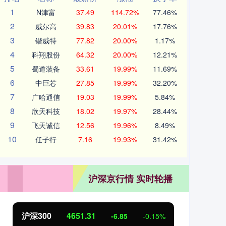
1
N津富
37.49
114.72%
77.46%
2
威尔高
39.83
20.01%
17.76%
3
锴威特
77.82
20.00%
1.17%
4
科翔股份
64.32
20.00%
12.21%
5
蜀道装备
33.61
19.99%
11.69%
6
中巨芯
27.85
19.99%
32.20%
7
广哈通信
19.03
19.99%
5.84%
8
欣天科技
18.02
19.97%
28.44%
9
飞天诚信
12.56
19.96%
8.49%
10
任子行
7.16
19.93%
31.42%
沪深京行情 实时轮播
沪深300
4651.31
北
-6.85
-0.15%