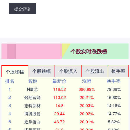
提交评论
个股实时涨跌榜
个股跌幅
个股流入
个股流出
换手率
个股涨幅
排名
名称
最新价
涨幅
换手率
1
N展芯
116.52
396.89%
79.39%
2
锐翔智能
110.02
20.21%
16.80%
3
志特新材
14.8
20.03%
14.18%
4
博腾股份
20.44
20.02%
14.77%
5
近岸蛋白
46.72
20.01%
5.62%
6
毕得医药
61.6
20.01%
6.12%