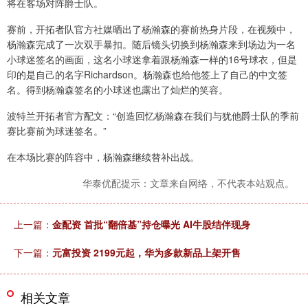
将在客场对阵爵士队。
赛前，开拓者队官方社媒晒出了杨瀚森的赛前热身片段，在视频中，
杨瀚森完成了一次双手暴扣。随后镜头切换到杨瀚森来到场边为一名
小球迷签名的画面，这名小球迷拿着跟杨瀚森一样的16号球衣，但是
印的是自己的名字Richardson。杨瀚森也给他签上了自己的中文签
名。得到杨瀚森签名的小球迷也露出了灿烂的笑容。
波特兰开拓者官方配文：“创造回忆杨瀚森在我们与犹他爵士队的季前
赛比赛前为球迷签名。”
在本场比赛的阵容中，杨瀚森继续替补出战。
华泰优配提示：文章来自网络，不代表本站观点。
上一篇：
金配资 首批“翻倍基”持仓曝光 AI牛股结伴现身
下一篇：
元富投资 2199元起，华为多款新品上架开售
相关文章