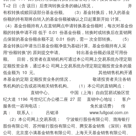
T+2 日（含 该日）后查询转换业务的确认情况， 并
有权转换或赎回该部分基金份额。 （3）基金转换后，转入的基金
份额的持有期将自转入的基金份额被确认之日起重新开始 计算。
（4）基金份额持有人在直销网点申请转换基金份额时，每次对基金份
额的转换申请不得 低于 0.01 份基金份额，转换时或转换后在直销网
点保留的基金份额余额不足 0.01 份的，需一 次全部转换。 （5）
基金转换以申请当日基金份额净值为基础计算。基金份额持有人采
用“份额转换”的 原则提交申请。 转出基金份额必须是可用份
额。 目前，投资者在直销机构可通过本公司网上交易系统办理定期
定额投资业务，通过本公 司网上交易系统办理定期定额投资业务的最
低金额为 10 元。 其他销售机构开通
本基金的定期 定额投资业务的情况， 敬请投资者关注各销
售机构的公告或咨询相关销售机构。 （1）本公司的直销网点：
直销中心。 中国（上海）自由贸易试验区世
纪大道 1196 号世纪汇办公楼二座 27 层 直销中心地址： 客户
服务统一咨询电话： 免长途话费） 传
真： 联系人： 吕铭泽 www.fullgoal.com.cn
（2）本公司网上交易系统： 宁波银行股份有限公司、渤海银行
股份有限公司、苏州银行股份有限公司、腾安基金销售 （深圳）有限
公司、北京度小满基金销售有限公司、上海天天基金销售有限公司、