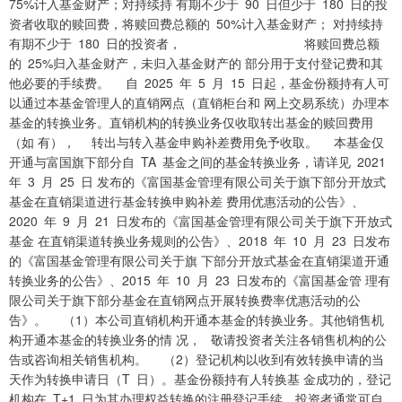
75%计入基金财产；对持续持 有期不少于 90 日但少于 180 日的投
资者收取的赎回费，将赎回费总额的 50%计入基金财产； 对持续持
有期不少于 180 日的投资者， 将赎回费总额
的 25%归入基金财产，未归入基金财产的 部分用于支付登记费和其
他必要的手续费。 自 2025 年 5 月 15 日起，基金份额持有人可
以通过本基金管理人的直销网点（直销柜台和 网上交易系统）办理本
基金的转换业务。直销机构的转换业务仅收取转出基金的赎回费用
（如 有）， 转出与转入基金申购补差费用免予收取。 本基金仅
开通与富国旗下部分自 TA 基金之间的基金转换业务，请详见 2021
年 3 月 25 日 发布的《富国基金管理有限公司关于旗下部分开放式
基金在直销渠道进行基金转换申购补差 费用优惠活动的公告》、
2020 年 9 月 21 日发布的《富国基金管理有限公司关于旗下开放式
基金 在直销渠道转换业务规则的公告》、2018 年 10 月 23 日发布
的《富国基金管理有限公司关于旗 下部分开放式基金在直销渠道开通
转换业务的公告》、2015 年 10 月 23 日发布的《富国基金管 理有
限公司关于旗下部分基金在直销网点开展转换费率优惠活动的公
告》。 （1）本公司直销机构开通本基金的转换业务。其他销售机
构开通本基金的转换业务的情 况， 敬请投资者关注各销售机构的公
告或咨询相关销售机构。 （2）登记机构以收到有效转换申请的当
天作为转换申请日（T 日）。基金份额持有人转换基 金成功的，登记
机构在 T+1 日为其办理权益转换的注册登记手续，投资者通常可自