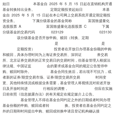
始日 本基金自 2025 年 5 月 15 日起在直销机构开通
基金转换转出业务。 定期定额投资起始日 本基
金自 2025 年 5 月 15 日起在本公司网上交易系统开通定期定额投
资业务。 下属分级基金的基金简称 富国致盛量化
选股股票 A 富国致盛量化选股股票 C 下属
分级基金的交易代码 023129 023130
该分级基金是否开放申购、赎回（转换、定期
是 是
定额投资） 投资者在开放日办理基金份额的申购
和赎回，具体办理时间为上海证券交易所、深圳证 券交易
所、北京证券交易所的正常交易日的交易时间，但基金管理人根据法
律法规、中国证监 会的要求或基金合同的规定公告暂停申
购、赎回时除外。 基金合同生效后，若出现不可抗力，或
者新的证券/期货交易市场、证券/期货交易所交易 时间变
更、其他特殊情况或根据业务需要，基金管理人将视情况对前述开放
日及开放时间进 行相应的调整， 但应在实施
日前依照《信息披露办法》的有关规定在规定媒介上公告。
基金管理人不得在基金合同约定之外的日期或者时间办理
基金份额的申购、赎回或者转 换。投资者在基金合同约定之
外的日期和时间提出申购、赎回或转换申请且登记机构确认接