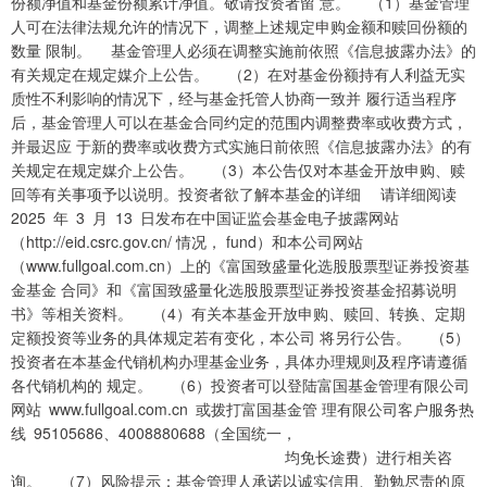
份额净值和基金份额累计净值。敬请投资者留 意。 （1）基金管理
人可在法律法规允许的情况下，调整上述规定申购金额和赎回份额的
数量 限制。 基金管理人必须在调整实施前依照《信息披露办法》的
有关规定在规定媒介上公告。 （2）在对基金份额持有人利益无实
质性不利影响的情况下，经与基金托管人协商一致并 履行适当程序
后，基金管理人可以在基金合同约定的范围内调整费率或收费方式，
并最迟应 于新的费率或收费方式实施日前依照《信息披露办法》的有
关规定在规定媒介上公告。 （3）本公告仅对本基金开放申购、赎
回等有关事项予以说明。投资者欲了解本基金的详细 请详细阅读
2025 年 3 月 13 日发布在中国证监会基金电子披露网站
（http://eid.csrc.gov.cn/ 情况， fund）和本公司网站
（www.fullgoal.com.cn）上的《富国致盛量化选股股票型证券投资基
金基金 合同》和《富国致盛量化选股股票型证券投资基金招募说明
书》等相关资料。 （4）有关本基金开放申购、赎回、转换、定期
定额投资等业务的具体规定若有变化，本公司 将另行公告。 （5）
投资者在本基金代销机构办理基金业务，具体办理规则及程序请遵循
各代销机构的 规定。 （6）投资者可以登陆富国基金管理有限公司
网站 www.fullgoal.com.cn 或拨打富国基金管 理有限公司客户服务热
线 95105686、4008880688（全国统一，
均免长途费）进行相关咨
询。 （7）风险提示：基金管理人承诺以诚实信用、勤勉尽责的原