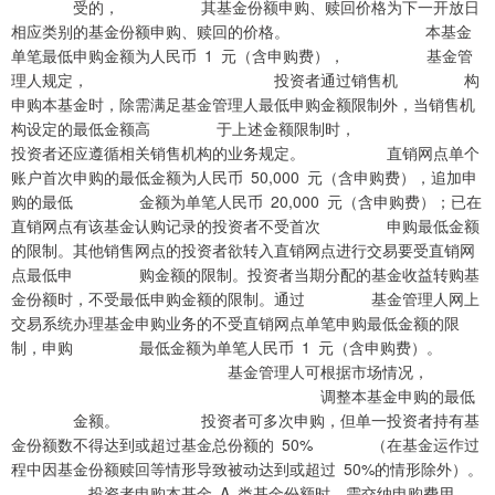
受的， 其基金份额申购、赎回价格为下一开放日
相应类别的基金份额申购、赎回的价格。 本基金
单笔最低申购金额为人民币 1 元（含申购费）， 基金管
理人规定， 投资者通过销售机 构
申购本基金时，除需满足基金管理人最低申购金额限制外，当销售机
构设定的最低金额高 于上述金额限制时，
投资者还应遵循相关销售机构的业务规定。 直销网点单个
账户首次申购的最低金额为人民币 50,000 元（含申购费），追加申
购的最低 金额为单笔人民币 20,000 元（含申购费）；已在
直销网点有该基金认购记录的投资者不受首次 申购最低金额
的限制。其他销售网点的投资者欲转入直销网点进行交易要受直销网
点最低申 购金额的限制。投资者当期分配的基金收益转购基
金份额时，不受最低申购金额的限制。通过 基金管理人网上
交易系统办理基金申购业务的不受直销网点单笔申购最低金额的限
制，申购 最低金额为单笔人民币 1 元（含申购费）。
基金管理人可根据市场情况，
调整本基金申购的最低
金额。 投资者可多次申购，但单一投资者持有基
金份额数不得达到或超过基金总份额的 50% （在基金运作过
程中因基金份额赎回等情形导致被动达到或超过 50%的情形除外）。
投资者申购本基金 A 类基金份额时，需交纳申购费用。