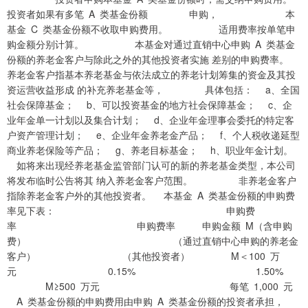
投资者如果有多笔 A 类基金份额 申购， 本
基金 C 类基金份额不收取申购费用。 适用费率按单笔申
购金额分别计算。 本基金对通过直销中心申购 A 类基金
份额的养老金客户与除此之外的其他投资者实施 差别的申购费率。
养老金客户指基本养老基金与依法成立的养老计划筹集的资金及其投
资运营收益形成 的补充养老基金等， 具体包括： a、全国
社会保障基金； b、可以投资基金的地方社会保障基金； c、企
业年金单一计划以及集合计划； d、企业年金理事会委托的特定客
户资产管理计划； e、企业年金养老金产品； f、个人税收递延型
商业养老保险等产品； g、养老目标基金； h、职业年金计划。
如将来出现经养老基金监管部门认可的新的养老基金类型，本公司
将发布临时公告将其 纳入养老金客户范围。 非养老金客户
指除养老金客户外的其他投资者。 本基金 A 类基金份额的申购费
率见下表： 申购费
率 申购费率 申购金额 M（含申购
费） （通过直销中心申购的养老金
客户） （其他投资者） M＜100 万
元 0.15% 1.50%
M≥500 万元 每笔 1,000 元
A 类基金份额的申购费用由申购 A 类基金份额的投资者承担，