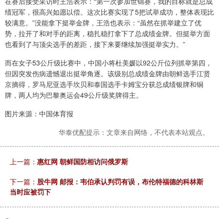
在赛后接受采访时王浩表示：“第一次参加世锦赛，我的目标就是总成
绩冠军，很高兴如愿以偿。这次比赛实现了5把试举成功，整体表现比
较满意。”没能拿下挺举金牌，王浩也表示：“虽然在抓举建立了优
势，拉开了和对手的距离，稳扎稳打拿下了总成绩金牌。但挺举方面
也看到了与顶尖选手的差距，接下来要继续加强挺举实力。”
而在女子53公斤级比赛中，中国小将杜美媛以92公斤位列抓举第四，
但因突发伤病遗憾退出挺举角逐。该级别总成绩金牌由朝鲜选手江贤
京摘得，罗马尼亚选手坎贝和泰国选手卡姆宝分获总成绩银牌和铜
牌，两人均为巴黎奥运会49公斤级奖牌得主。
图片来源：中国体育报
华泰优配提示：文章来自网络，不代表本站观点。
上一篇：
惠红网 朝鲜国防相访问俄罗斯
下一篇：
股牛网 邮报：韦伯承认判罚有误，布伦特福德的科林斯
当时应被罚下