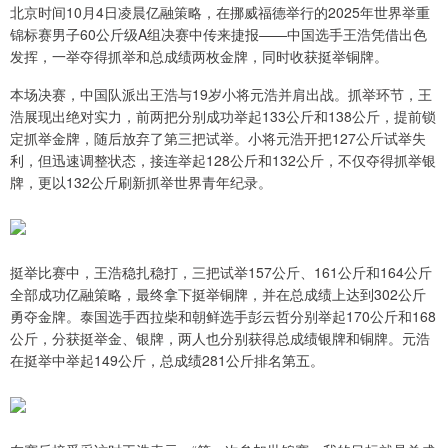
北京时间10月4日凌晨亿融策略，在挪威福德举行的2025年世界举重
锦标赛男子60公斤级A组决赛中传来捷报——中国选手王浩凭借出色
发挥，一举夺得抓举和总成绩两枚金牌，同时收获挺举铜牌。
本场决赛，中国队派出王浩与19岁小将元浩并肩出战。抓举环节，王
浩展现出绝对实力，前两把分别成功举起133公斤和138公斤，提前锁
定抓举金牌，随后放弃了第三把试举。小将元浩开把127公斤试举失
利，但迅速调整状态，接连举起128公斤和132公斤，不仅夺得抓举银
牌，更以132公斤刷新抓举世界青年纪录。
挺举比赛中，王浩稳扎稳打，三把试举157公斤、161公斤和164公斤
全部成功亿融策略，最终拿下挺举铜牌，并在总成绩上达到302公斤
勇夺金牌。泰国选手西拉柴和朝鲜选手彭云哲分别举起170公斤和168
公斤，分获挺举金、银牌，两人也分别获得总成绩银牌和铜牌。元浩
在挺举中举起149公斤，总成绩281公斤排名第五。