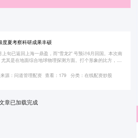
 南极度夏考察科研成果丰硕
月上旬已返回上海一鼎盈，而“雪龙2” 号预计6月回国。本次南
尤其是在地面综合地球物理探测方面。打个形象的比方，....
来源：问道管理配资
查看：
179
分类：
在线配资炒股
文章已加载完成
沪深300
4694.44
89
1.42%
43.13
0.93