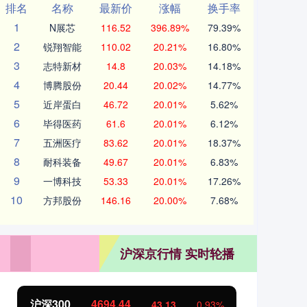
排名
名称
最新价
涨幅
换手率
1
N展芯
116.52
396.89%
79.39%
2
锐翔智能
110.02
20.21%
16.80%
3
志特新材
14.8
20.03%
14.18%
4
博腾股份
20.44
20.02%
14.77%
5
近岸蛋白
46.72
20.01%
5.62%
6
毕得医药
61.6
20.01%
6.12%
7
五洲医疗
83.62
20.01%
18.37%
8
耐科装备
49.67
20.01%
6.83%
9
一博科技
53.33
20.01%
17.26%
10
方邦股份
146.16
20.00%
7.68%
沪深京行情 实时轮播
北证50
1134.24
%
11.37
1.01%