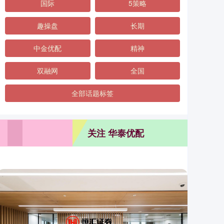
国际
5策略
趣操盘
长期
中金优配
精神
双融网
全国
全部话题标签
关注 华泰优配