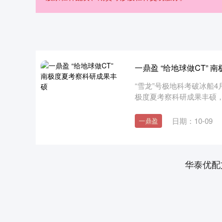
一鼎盈 “给地球做CT”
“雪龙”号极地科考破冰船4
极度夏考察科研成果丰硕，
日期：10-09
一鼎盈
华泰优配
4
深证成指
14311.01
39.68
1.02%
200.