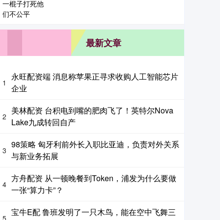
最新文章
永旺配资端 消息称苹果正寻求收购人工智能芯片
1
企业
美林配资 台积电到嘴的肥肉飞了！英特尔Nova
2
Lake九成转回自产
98策略 匈牙利前外长入职比亚迪，负责对外关系
3
与新业务拓展
方舟配资 从一顿晚餐到Token，浦发为什么要做
4
一张“算力卡”？
宝牛E配 鲁班发明了一只木鸟，能在空中飞舞三
5