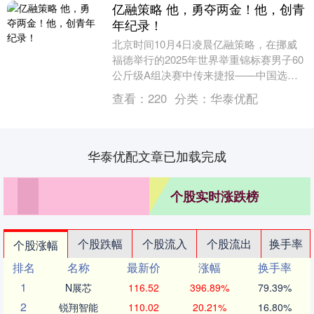
亿融策略 他，勇夺两金！他，创青
年纪录！
北京时间10月4日凌晨亿融策略，在挪威
福德举行的2025年世界举重锦标赛男子60
公斤级A组决赛中传来捷报——中国选手
王浩凭借出色发挥，一举夺得抓举和总成
查看：
220
分类：
华泰优配
绩两枚金....
华泰优配文章已加载完成
个股实时涨跌榜
个股跌幅
个股流入
个股流出
换手率
个股涨幅
排名
名称
最新价
涨幅
换手率
1
N展芯
116.52
396.89%
79.39%
2
锐翔智能
110.02
20.21%
16.80%